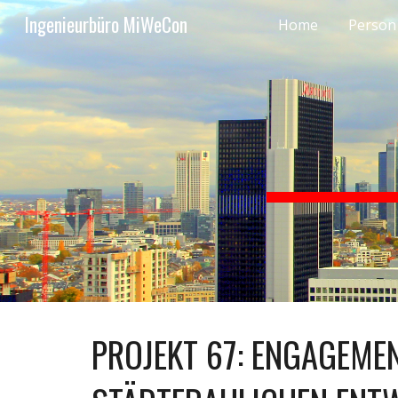
Ingenieurbüro MiWeCon
Home
Person
Sk
PROJEKT 67: ENGAGEMEN