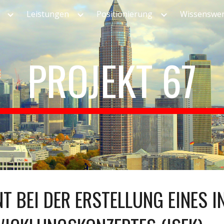
Leistungen
Positionierung
Wissenswer
ip to main content
Skip to navigat
PROJEKT 67
T BEI DER ERSTELLUNG EINES I