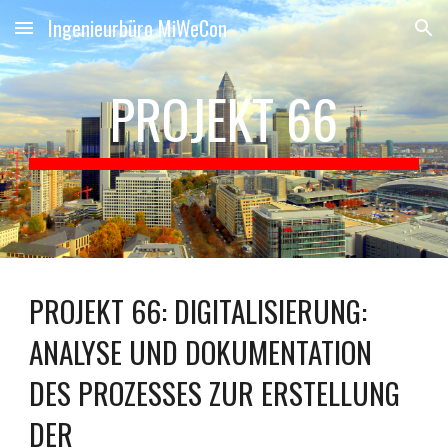
Ingenieurbüro MiWeCon
Skip to main content
Skip to navigation
PROJEKT 6
6
PROJEKT 66: DIGITALISIERUNG:
ANALYSE UND DOKUMENTATION
DES PROZESSES ZUR ERSTELLUNG
DER